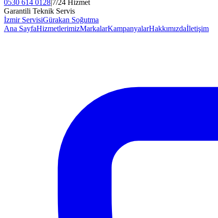
0530 614 0128
|
7/24 Hizmet
Garantili Teknik Servis
İzmir Servisi
Gürakan Soğutma
Ana Sayfa
Hizmetlerimiz
Markalar
Kampanyalar
Hakkımızda
İletişim