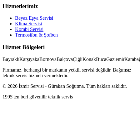
Hizmetlerimiz
Beyaz Eşya Servisi
Klima Servisi
Kombi Servisi
Termosifon & Şofben
Hizmet Bölgeleri
Bayraklı
Karşıyaka
Bornova
Balçova
Çiğli
Konak
Buca
Gaziemir
Karabağ
Firmamız, herhangi bir markanın yetkili servisi değildir. Bağımsız
teknik servis hizmeti vermektedir.
©
2026
İzmir Servisi
-
Gürakan Soğutma
. Tüm hakları saklıdır.
1995'ten beri güvenilir teknik servis