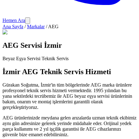
Hemen Ara
Ana Sayfa
/
Markalar
/
AEG
AEG
Servisi İzmir
Beyaz Eşya Servisi
Teknik Servis
İzmir
AEG
Teknik Servis Hizmeti
Gürakan Soğutma
, İzmir'in tüm bölgelerinde
AEG
marka ürünlere
profesyonel teknik servis hizmeti vermektedir. 1995 yılından bu
yana sektördeki tecrübemiz ile
AEG
beyaz eşya servisi
ürünlerinin
bakım, onarım ve montaj işlemlerini garantili olarak
gerçekleştiriyoruz.
AEG
ürünlerinizde meydana gelen arızalarda uzman teknik ekibimiz
aynı gün adresinize gelerek yerinde müdahale eder. Orijinal yedek
parça kullanımı ve 2 yıl işçilik garantisi ile
AEG
cihazlarınızı
güvenle bize emanet edebilirsiniz.