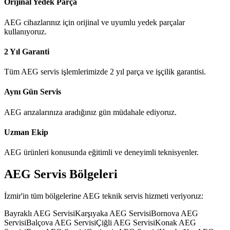
Orijinal Yedek Parça
AEG cihazlarınız için orijinal ve uyumlu yedek parçalar
kullanıyoruz.
2 Yıl Garanti
Tüm AEG servis işlemlerimizde 2 yıl parça ve işçilik garantisi.
Aynı Gün Servis
AEG arızalarınıza aradığınız gün müdahale ediyoruz.
Uzman Ekip
AEG ürünleri konusunda eğitimli ve deneyimli teknisyenler.
AEG
Servis Bölgeleri
İzmir'in tüm bölgelerine
AEG
teknik servis hizmeti veriyoruz:
Bayraklı
AEG
Servisi
Karşıyaka
AEG
Servisi
Bornova
AEG
Servisi
Balçova
AEG
Servisi
Çiğli
AEG
Servisi
Konak
AEG