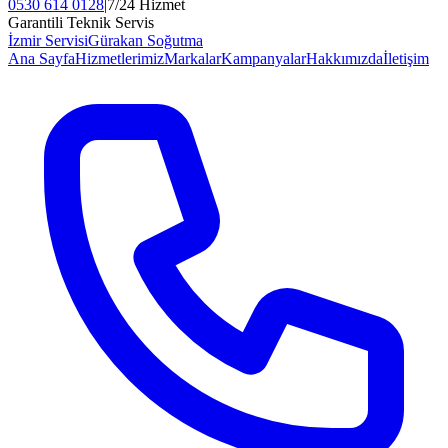
0530 614 0128
|
7/24 Hizmet
Garantili Teknik Servis
İzmir Servisi
Gürakan Soğutma
Ana Sayfa
Hizmetlerimiz
Markalar
Kampanyalar
Hakkımızda
İletişim