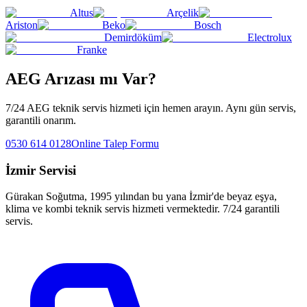
Altus
Arçelik
Ariston
Beko
Bosch
Demirdöküm
Electrolux
Franke
AEG
Arızası mı Var?
7/24
AEG
teknik servis hizmeti için hemen arayın. Aynı gün servis,
garantili onarım.
0530 614 0128
Online Talep Formu
İzmir Servisi
Gürakan Soğutma
, 1995 yılından bu yana İzmir'de beyaz eşya,
klima ve kombi teknik servis hizmeti vermektedir. 7/24 garantili
servis.