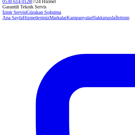
0530 614 0128
|
7/24 Hizmet
Garantili Teknik Servis
İzmir Servisi
Gürakan Soğutma
Ana Sayfa
Hizmetlerimiz
Markalar
Kampanyalar
Hakkımızda
İletişim