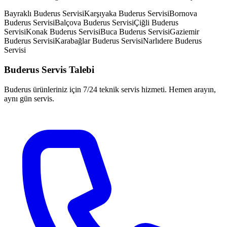
Bayraklı
Buderus
Servisi
Karşıyaka
Buderus
Servisi
Bornova
Buderus
Servisi
Balçova
Buderus
Servisi
Çiğli
Buderus
Servisi
Konak
Buderus
Servisi
Buca
Buderus
Servisi
Gaziemir
Buderus
Servisi
Karabağlar
Buderus
Servisi
Narlıdere
Buderus
Servisi
Buderus
Servis Talebi
Buderus
ürünleriniz için 7/24 teknik servis hizmeti. Hemen arayın,
aynı gün servis.