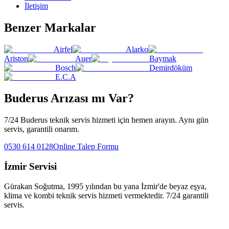
İletişim
Benzer Markalar
Airfel
Alarko
Ariston
Auer
Baymak
Bosch
Demirdöküm
E.C.A
Buderus
Arızası mı Var?
7/24
Buderus
teknik servis hizmeti için hemen arayın. Aynı gün
servis, garantili onarım.
0530 614 0128
Online Talep Formu
İzmir Servisi
Gürakan Soğutma
, 1995 yılından bu yana İzmir'de beyaz eşya,
klima ve kombi teknik servis hizmeti vermektedir. 7/24 garantili
servis.