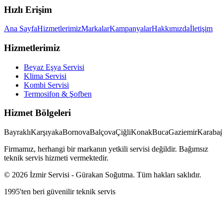
Hızlı Erişim
Ana Sayfa
Hizmetlerimiz
Markalar
Kampanyalar
Hakkımızda
İletişim
Hizmetlerimiz
Beyaz Eşya Servisi
Klima Servisi
Kombi Servisi
Termosifon & Şofben
Hizmet Bölgeleri
Bayraklı
Karşıyaka
Bornova
Balçova
Çiğli
Konak
Buca
Gaziemir
Karabağ
Firmamız, herhangi bir markanın yetkili servisi değildir. Bağımsız
teknik servis hizmeti vermektedir.
©
2026
İzmir Servisi
-
Gürakan Soğutma
. Tüm hakları saklıdır.
1995'ten beri güvenilir teknik servis