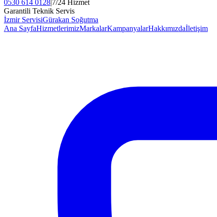
0530 614 0128
|
7/24 Hizmet
Garantili Teknik Servis
İzmir Servisi
Gürakan Soğutma
Ana Sayfa
Hizmetlerimiz
Markalar
Kampanyalar
Hakkımızda
İletişim