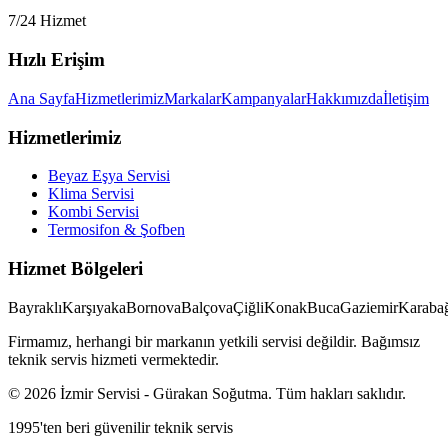
7/24 Hizmet
Hızlı Erişim
Ana Sayfa
Hizmetlerimiz
Markalar
Kampanyalar
Hakkımızda
İletişim
Hizmetlerimiz
Beyaz Eşya Servisi
Klima Servisi
Kombi Servisi
Termosifon & Şofben
Hizmet Bölgeleri
Bayraklı
Karşıyaka
Bornova
Balçova
Çiğli
Konak
Buca
Gaziemir
Karabağ
Firmamız, herhangi bir markanın yetkili servisi değildir. Bağımsız
teknik servis hizmeti vermektedir.
©
2026
İzmir Servisi
-
Gürakan Soğutma
. Tüm hakları saklıdır.
1995'ten beri güvenilir teknik servis