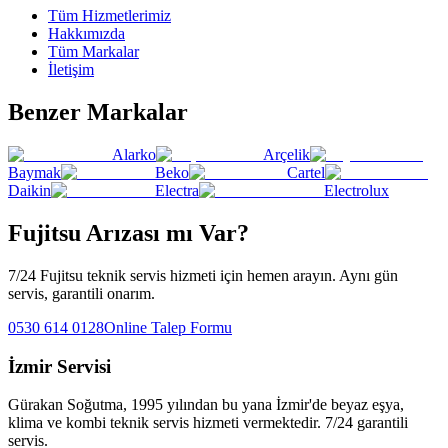
Tüm Hizmetlerimiz
Hakkımızda
Tüm Markalar
İletişim
Benzer Markalar
Alarko
Arçelik
Baymak
Beko
Cartel
Daikin
Electra
Electrolux
Fujitsu
Arızası mı Var?
7/24
Fujitsu
teknik servis hizmeti için hemen arayın. Aynı gün
servis, garantili onarım.
0530 614 0128
Online Talep Formu
İzmir Servisi
Gürakan Soğutma
, 1995 yılından bu yana İzmir'de beyaz eşya,
klima ve kombi teknik servis hizmeti vermektedir. 7/24 garantili
servis.