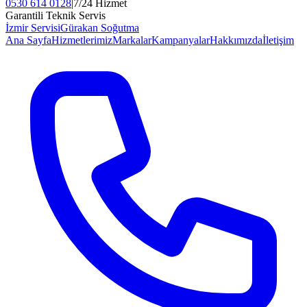
0530 614 0128
|
7/24 Hizmet
Garantili Teknik Servis
İzmir Servisi
Gürakan Soğutma
Ana Sayfa
Hizmetlerimiz
Markalar
Kampanyalar
Hakkımızda
İletişim