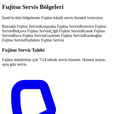
Fujitsu
Servis Bölgeleri
İzmir'in tüm bölgelerine
Fujitsu
teknik servis hizmeti veriyoruz:
Bayraklı
Fujitsu
Servisi
Karşıyaka
Fujitsu
Servisi
Bornova
Fujitsu
Servisi
Balçova
Fujitsu
Servisi
Çiğli
Fujitsu
Servisi
Konak
Fujitsu
Servisi
Buca
Fujitsu
Servisi
Gaziemir
Fujitsu
Servisi
Karabağlar
Fujitsu
Servisi
Narlıdere
Fujitsu
Servisi
Fujitsu
Servis Talebi
Fujitsu
ürünleriniz için 7/24 teknik servis hizmeti. Hemen arayın,
aynı gün servis.